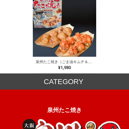
泉州たこ焼き（ごま油キムチ＆ぼうず）（6個入✕2袋）【卵不使用】
¥1,980
CATEGORY
ミックス粉
冷凍食品
泉州たこ焼き