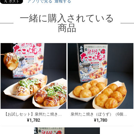
アプリで見る
通報する
一緒に購入されている
商品
【お試しセット】泉州たこ焼き（ソース）（6個入✕2袋）【卵不使用】
泉州たこ焼き（ぼうず）（6個入✕2袋）【卵不使用】
¥1,782
¥1,780