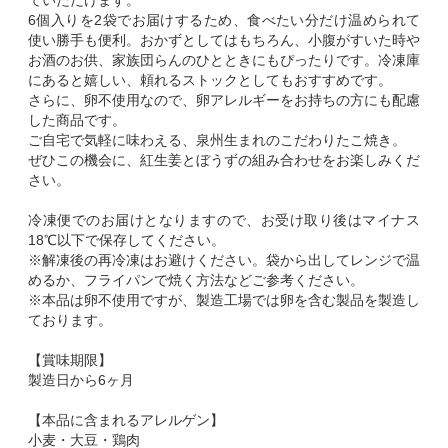
ていただけます。
6個入りを2袋でお届けするため、食べたい分だけ温められて
使い勝手も便利。おかずとしてはもちろん、小腹がすいた時や
お酒のお供、家族団らんのひとときにもぴったりです。冷凍庫
にあると嬉しい、頼れるストックとしてもおすすめです。
さらに、卵不使用なので、卵アレルギーをお持ちの方にも配慮
した商品です。
ご自宅で気軽に味わえる、泉州生まれのこだわりたこ焼き。
ぜひこの機会に、紅生姜とぼうずの組み合わせをお楽しみくだ
さい。
冷凍便でのお届けとなりますので、お受け取り後はマイナス
18℃以下で保存してください。
※解凍後の再冷凍はお避けください。袋から出してレンジで温
めるか、フライパンで焼く方法などご参考ください。
※本品は卵不使用ですが、製造工場では卵を含む製品を製造し
ております。
【賞味期限】
製造日から6ヶ月
【本品に含まれるアレルゲン】
小麦・大豆・鶏肉