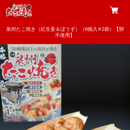
泉州たこ焼き（紅生姜＆ぼうず）（6個入✕2袋）【卵
不使用】