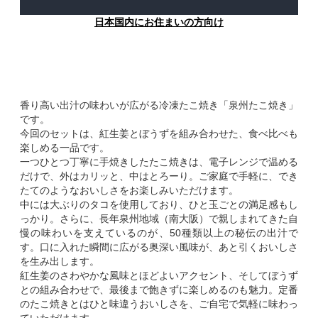
日本国内にお住まいの方向け
香り高い出汁の味わいが広がる冷凍たこ焼き「泉州たこ焼き」
です。
今回のセットは、紅生姜とぼうずを組み合わせた、食べ比べも
楽しめる一品です。
一つひとつ丁寧に手焼きしたたこ焼きは、電子レンジで温める
だけで、外はカリッと、中はとろーり。ご家庭で手軽に、でき
たてのようなおいしさをお楽しみいただけます。
中には大ぶりのタコを使用しており、ひと玉ごとの満足感もし
っかり。さらに、長年泉州地域（南大阪）で親しまれてきた自
慢の味わいを支えているのが、50種類以上の秘伝の出汁で
す。口に入れた瞬間に広がる奥深い風味が、あと引くおいしさ
を生み出します。
紅生姜のさわやかな風味とほどよいアクセント、そしてぼうず
との組み合わせで、最後まで飽きずに楽しめるのも魅力。定番
のたこ焼きとはひと味違うおいしさを、ご自宅で気軽に味わっ