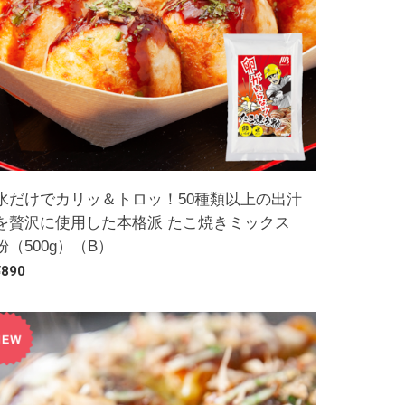
水だけでカリッ＆トロッ！50種類以上の出汁
を贅沢に使用した本格派 たこ焼きミックス
粉（500g）（B）
¥890