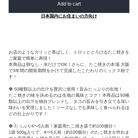
Add to cart
日本国内にお住まいの方向け
お店のようなカリッと香ばしく、トロッととろけるたこ焼きを
ご家庭で簡単に再現！
本商品は卵なし・水だけでOK！さらに、たこ焼きの本場 大阪
で3年間の開発期間をかけて完成したこだわりのミックス粉で
す！
❖ 50種類以上の出汁を贅沢に使用！旨みたっぷりの生地！
たこ焼きの味を決めるのは生地の風味とコク！本商品は50種
類以上の出汁を独自ブレンドし、タコの旨みを引き立てる深い
味わいを実現しました！ソースなしでも美味しく食べられるほ
どの仕上がりです！
❖ たっぷり4〜5人前！家庭用たこ焼き器で約100個分！
1袋 500g入りで、4〜5人前（約100個分）のたこ焼きが作れま