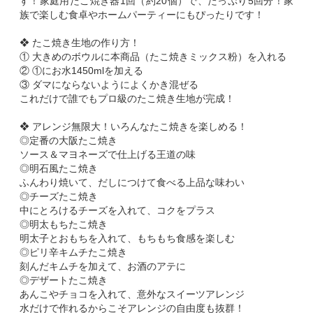
す！家庭用たこ焼き器1回（約20個）で、たっぷり5回分！家
族で楽しむ食卓やホームパーティーにもぴったりです！
❖ たこ焼き生地の作り方！
① 大きめのボウルに本商品（たこ焼きミックス粉）を入れる
② ①にお水1450mlを加える
③ ダマにならないようによくかき混ぜる
これだけで誰でもプロ級のたこ焼き生地が完成！
❖ アレンジ無限大！いろんなたこ焼きを楽しめる！
◎定番の大阪たこ焼き
ソース＆マヨネーズで仕上げる王道の味
◎明石風たこ焼き
ふんわり焼いて、だしにつけて食べる上品な味わい
◎チーズたこ焼き
中にとろけるチーズを入れて、コクをプラス
◎明太もちたこ焼き
明太子とおもちを入れて、もちもち食感を楽しむ
◎ピリ辛キムチたこ焼き
刻んだキムチを加えて、お酒のアテに
◎デザートたこ焼き
あんこやチョコを入れて、意外なスイーツアレンジ
水だけで作れるからこそアレンジの自由度も抜群！