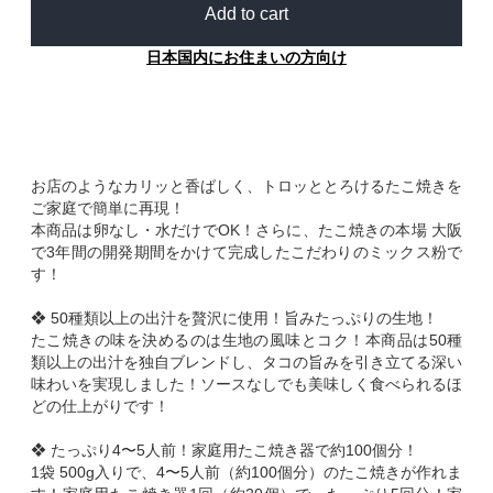
Add to cart
日本国内にお住まいの方向け
お店のようなカリッと香ばしく、トロッととろけるたこ焼きを
ご家庭で簡単に再現！
本商品は卵なし・水だけでOK！さらに、たこ焼きの本場 大阪
で3年間の開発期間をかけて完成したこだわりのミックス粉で
す！
❖ 50種類以上の出汁を贅沢に使用！旨みたっぷりの生地！
たこ焼きの味を決めるのは生地の風味とコク！本商品は50種
類以上の出汁を独自ブレンドし、タコの旨みを引き立てる深い
味わいを実現しました！ソースなしでも美味しく食べられるほ
どの仕上がりです！
❖ たっぷり4〜5人前！家庭用たこ焼き器で約100個分！
1袋 500g入りで、4〜5人前（約100個分）のたこ焼きが作れま