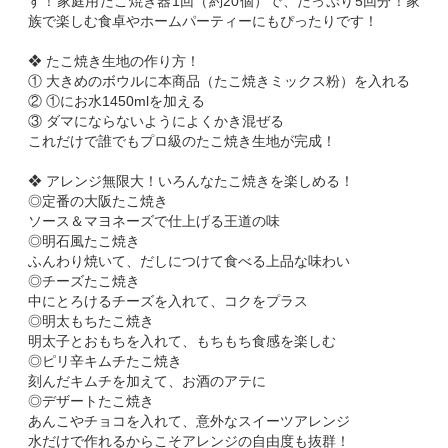
す！家庭用たこ焼き器1回（約20個）で、たっぷり5回分！家
族で楽しむ食卓やホームパーティーにもぴったりです！
❖ たこ焼き生地の作り方！
① 大きめのボウルに本商品（たこ焼きミックス粉）を入れる
② ①にお水1450mlを加える
③ ダマにならないようによくかき混ぜる
これだけで誰でもプロ級のたこ焼き生地が完成！
❖ アレンジ無限大！いろんなたこ焼きを楽しめる！
◎定番の大阪たこ焼き
ソース＆マヨネーズで仕上げる王道の味
◎明石風たこ焼き
ふんわり焼いて、だしにつけて食べる上品な味わい
◎チーズたこ焼き
中にとろけるチーズを入れて、コクをプラス
◎明太もちたこ焼き
明太子とおもちを入れて、もちもち食感を楽しむ
◎ピリ辛キムチたこ焼き
刻んだキムチを加えて、お酒のアテに
◎デザートたこ焼き
あんこやチョコを入れて、意外なスイーツアレンジ
水だけで作れるからこそアレンジの自由度も抜群！