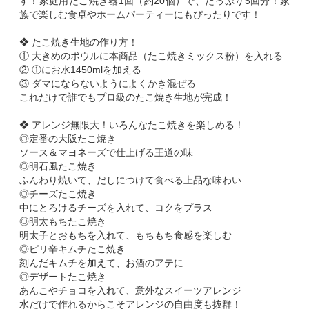
す！家庭用たこ焼き器1回（約20個）で、たっぷり5回分！家
族で楽しむ食卓やホームパーティーにもぴったりです！
❖ たこ焼き生地の作り方！
① 大きめのボウルに本商品（たこ焼きミックス粉）を入れる
② ①にお水1450mlを加える
③ ダマにならないようによくかき混ぜる
これだけで誰でもプロ級のたこ焼き生地が完成！
❖ アレンジ無限大！いろんなたこ焼きを楽しめる！
◎定番の大阪たこ焼き
ソース＆マヨネーズで仕上げる王道の味
◎明石風たこ焼き
ふんわり焼いて、だしにつけて食べる上品な味わい
◎チーズたこ焼き
中にとろけるチーズを入れて、コクをプラス
◎明太もちたこ焼き
明太子とおもちを入れて、もちもち食感を楽しむ
◎ピリ辛キムチたこ焼き
刻んだキムチを加えて、お酒のアテに
◎デザートたこ焼き
あんこやチョコを入れて、意外なスイーツアレンジ
水だけで作れるからこそアレンジの自由度も抜群！