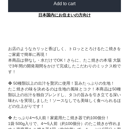
Add to cart
日本国内にお住まいの方向け
お店のようなカリッと香ばしく、トロッととろけるたこ焼きを
ご家庭で簡単に再現！
本商品は卵なし・水だけでOK！さらに、たこ焼きの本場 大阪
で3年間の開発期間をかけて完成したこだわりのミックス粉で
す！
❖ 50種類以上の出汁を贅沢に使用！旨みたっぷりの生地！
たこ焼きの味を決めるのは生地の風味とコク！本商品は50種
類以上の出汁を独自ブレンドし、タコの旨みを引き立てる深い
味わいを実現しました！ソースなしでも美味しく食べられるほ
どの仕上がりです！
❖ たっぷり4〜5人前！家庭用たこ焼き器で約100個分！
1袋 500g入りで、4〜5人前（約100個分）のたこ焼きが作れま