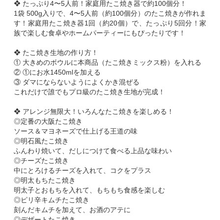
❖ たっぷり4〜5人前！家庭用たこ焼き器で約100個分！
1袋 500g入りで、4〜5人前（約100個分）のたこ焼きが作れま
す！家庭用たこ焼き器1回（約20個）で、たっぷり5回分！家
族で楽しむ食卓やホームパーティーにもぴったりです！
❖ たこ焼き生地の作り方！
① 大きめのボウルに本商品（たこ焼きミックス粉）を入れる
② ①にお水1450mlを加える
③ ダマにならないようによくかき混ぜる
これだけで誰でもプロ級のたこ焼き生地が完成！
❖ アレンジ無限大！いろんなたこ焼きを楽しめる！
◎定番の大阪たこ焼き
ソース＆マヨネーズで仕上げる王道の味
◎明石風たこ焼き
ふんわり焼いて、だしにつけて食べる上品な味わい
◎チーズたこ焼き
中にとろけるチーズを入れて、コクをプラス
◎明太もちたこ焼き
明太子とおもちを入れて、もちもち食感を楽しむ
◎ピリ辛キムチたこ焼き
刻んだキムチを加えて、お酒のアテに
◎デザートたこ焼き