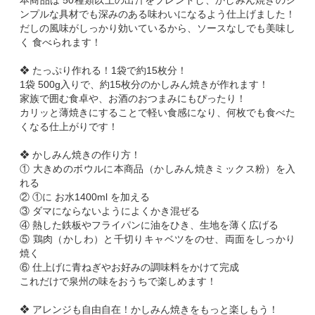
本商品は 50種類以上の出汁をブレンドし、かしみん焼きのシ
ンプルな具材でも深みのある味わいになるよう仕上げました！
だしの風味がしっかり効いているから、ソースなしでも美味し
く 食べられます！
❖ たっぷり作れる！1袋で約15枚分！
1袋 500g入りで、約15枚分のかしみん焼きが作れます！
家族で囲む食卓や、お酒のおつまみにもぴったり！
カリッと薄焼きにすることで軽い食感になり、何枚でも食べた
くなる仕上がりです！
❖ かしみん焼きの作り方！
① 大きめのボウルに本商品（かしみん焼きミックス粉）を入
れる
② ①に お水1400ml を加える
③ ダマにならないようによくかき混ぜる
④ 熱した鉄板やフライパンに油をひき、生地を薄く広げる
⑤ 鶏肉（かしわ）と千切りキャベツをのせ、両面をしっかり
焼く
⑥ 仕上げに青ねぎやお好みの調味料をかけて完成
これだけで泉州の味をおうちで楽しめます！
❖ アレンジも自由自在！かしみん焼きをもっと楽しもう！