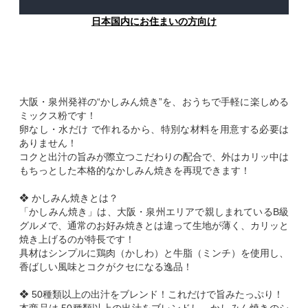
日本国内にお住まいの方向け
大阪・泉州発祥の“かしみん焼き”を、おうちで手軽に楽しめる
ミックス粉です！
卵なし・水だけ で作れるから、特別な材料を用意する必要は
ありません！
コクと出汁の旨みが際立つこだわりの配合で、外はカリッ中は
もちっとした本格的なかしみん焼きを再現できます！
❖ かしみん焼きとは？
「かしみん焼き」は、大阪・泉州エリアで親しまれているB級
グルメで、通常のお好み焼きとは違って生地が薄く、カリッと
焼き上げるのが特長です！
具材はシンプルに鶏肉（かしわ）と牛脂（ミンチ）を使用し、
香ばしい風味とコクがクセになる逸品！
❖ 50種類以上の出汁をブレンド！これだけで旨みたっぷり！