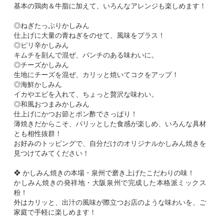
基本の鶏肉＆牛脂に加えて、いろんなアレンジも楽しめます！
◎ねぎたっぷりかしみん
仕上げに大量の青ねぎをのせて、風味をプラス！
◎ピリ辛かしみん
キムチを刻んで混ぜ、パンチのある味わいに。
◎チーズかしみん
生地にチーズを混ぜ、カリッと焼いてコクをアップ！
◎海鮮かしみん
イカやエビを入れて、ちょっと贅沢な味わい。
◎和風おつまみかしみん
仕上げにかつお節とポン酢でさっぱり！
薄焼きだからこそ、パリッとした食感が楽しめ、いろんな具材
とも相性抜群！
お好みのトッピングで、自分だけのオリジナルかしみん焼きを
見つけてみてください！
❖ かしみん焼きの本場・泉州で磨き上げたこだわりの味！
かしみん焼きの発祥地・大阪泉州で完成した本格派ミックス
粉！
外はカリッと、出汁の風味が際立つお店のような味わいを、ご
家庭で手軽に楽しめます！