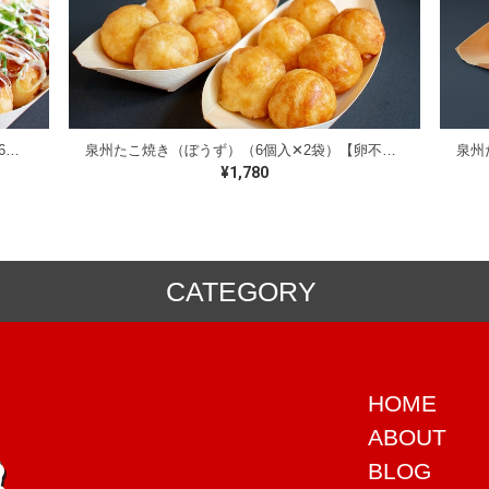
【お試しセット】泉州たこ焼き（ソース）（6個入✕2袋）【卵不使用】
泉州たこ焼き（ぼうず）（6個入✕2袋）【卵不使用】
¥1,780
CATEGORY
HOME
ABOUT
BLOG