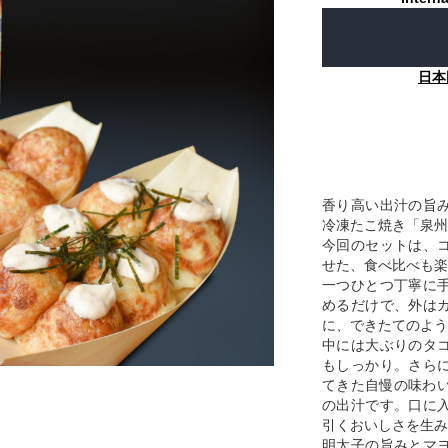
日本
香り高い出汁の旨
冷凍たこ焼き「泉州
今回のセットは、
せた、食べ比べも楽
一つひとつ丁寧に
めるだけで、外は
に、できたてのよう
中には大ぶりのタ
もしっかり。さら
てきた自慢の味わい
の出汁です。口に
引くおいしさを生み
明太子の旨みとマ