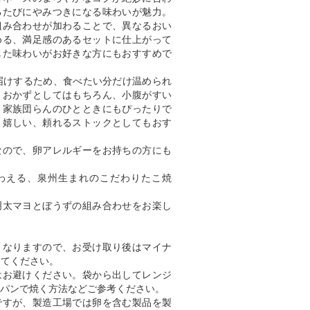
るたびにやみつきになる味わいが魅力。
組み合わせが加わることで、異なるおい
める、満足感のあるセットに仕上がって
した味わいがお好きな方にもおすすめで
届けするため、食べたい分だけ温められ
。おかずとしてはもちろん、小腹がすい
、家族団らんのひとときにもぴったりで
と嬉しい、頼れるストックとしてもおす
なので、卵アレルギーをお持ちの方にも
わえる、泉州生まれのこだわりたこ焼
明太マヨとぼうずの組み合わせをお楽し
となりますので、お受け取り後はマイナ
してください。
はお避けください。袋から出してレンジ
パンで焼く方法などご参考ください。
ですが、製造工場では卵を含む製品を製