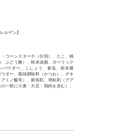
レルゲン】
）・コーンスターチ（分別）、たこ、植
糖、ぶどう糖）、粉末油脂、ガーリック
ンパウダー、こしょう、食塩、粉末醤
パウダー、風味調味料（かつお）、デキ
（アミノ酸等）、膨張剤、増粘剤（グア
料の一部に小麦・大豆・鶏肉を含む）、