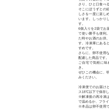
さり、ひと口食べ
そこにぼうずとの
しさを一度に楽し
います。しっかり
す。
6個入りを2袋でお
て使い勝手も便利
た時やお酒のお供
す。冷凍庫にある
すめです。
さらに、卵不使用
配慮した商品です。
ご自宅で気軽に味
き。
ぜひこの機会に、
みください。
冷凍便でのお届け
ス18℃以下で保存
※解凍後の再冷凍
で温めるか、フライ
※本品は卵不使用