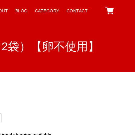
OUT
BLOG
CATEGORY
CONTACT
2袋）【卵不使用】
tional shipping available