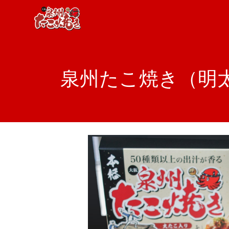
泉州たこ焼き（明