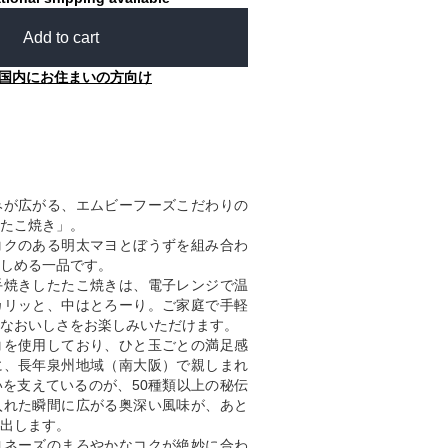
Add to cart
国内にお住まいの方向け
みが広がる、エムビーフーズこだわりの
たこ焼き」。
コクのある明太マヨとぼうずを組み合わ
しめる一品です。
手焼きしたたこ焼きは、電子レンジで温
カリッと、中はとろーり。ご家庭で手軽
なおいしさをお楽しみいただけます。
コを使用しており、ひと玉ごとの満足感
に、長年泉州地域（南大阪）で親しまれ
を支えているのが、50種類以上の秘伝
入れた瞬間に広がる奥深い風味が、あと
出します。
ヨネーズのまろやかなコクが絶妙に合わ